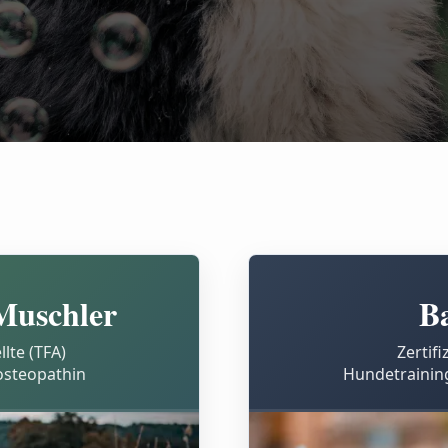
Muschler
Ba
lte (TFA)
Zertif
osteopathin
Hundetraining