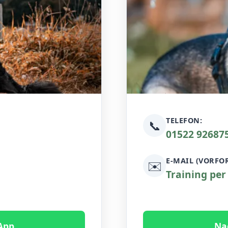
TELEFON:
📞
01522 92687
E-MAIL (VORFO
✉️
Training per
App
Na