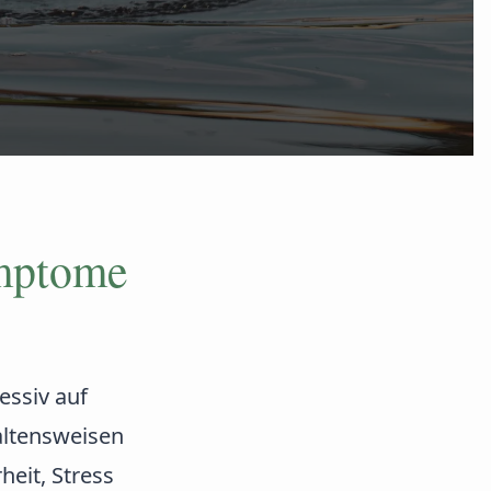
ymptome
essiv auf
altensweisen
heit, Stress