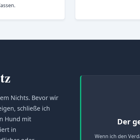
fassen.
tz
em Nichts. Bevor wir
eigen, schließe ich
in Hund mit
Der g
ert in
Wenn ich den Verda