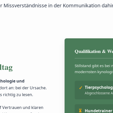
r Missverständnisse in der Kommunikation dahin
Qualifikation & We
ltag
Stillstand gibt es bei 
modernsten kynologis
chologie und
Tierpsycholog
dort an: bei der Ursache.
Abgeschlossene Au
 richtig zu lesen.
f Vertrauen und klaren
Hundetrainer 